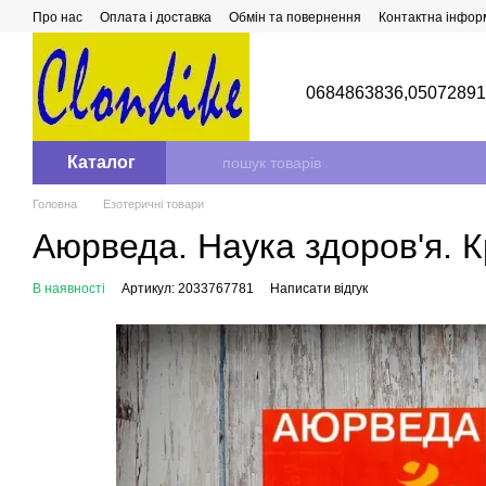
Перейти до основного контенту
Про нас
Оплата і доставка
Обмін та повернення
Контактна інфор
0684863836,
0507289
Каталог
Головна
Езотеричні товари
Аюрведа. Наука здоров'я. 
В наявності
Артикул: 2033767781
Написати відгук