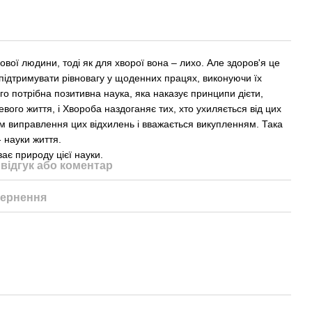
вої людини, тоді як для хворої вона – лихо. Але здоров'я це
підтримувати рівновагу у щоденних працях, виконуючи їх
го потрібна позитивна наука, яка наказує принципи дієти,
тевого життя, і Хвороба наздоганяє тих, хто ухиляється від цих
м виправлення цих відхилень і вважається викупленням. Така
 науки життя.
ає природу цієї науки.
відгук або коментар
ернення