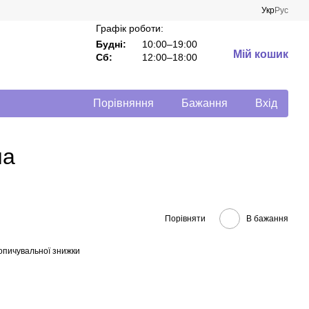
Укр
Рус
Графік роботи:
Будні:
10:00–19:00
Мій кошик
Сб:
12:00–18:00
Порівняння
Бажання
Вхід
ла
Порівняти
В бажання
опичувальної знижки