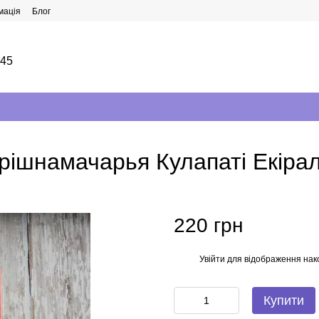
мація
Блог
145
Крішнамачарья Кулапаті Екіра
220 грн
Увійти
для відображення нак
%
Купити