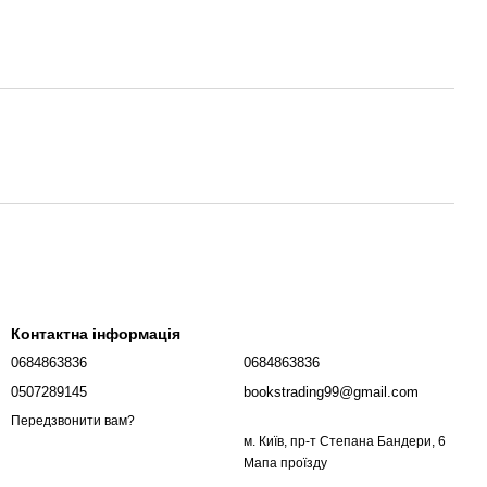
Контактна інформація
0684863836
0684863836
0507289145
bookstrading99@gmail.com
Передзвонити вам?
м. Київ, пр-т Степана Бандери, 6
Мапа проїзду