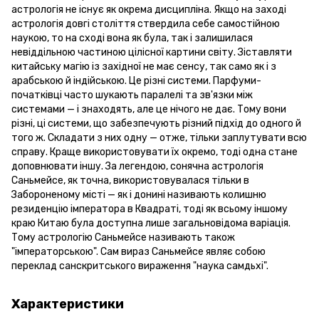
астрологія не існує як окрема дисципліна. Якщо на заході
астрологія довгі століття ствердила себе самостійною
наукою, то на сході вона як була, так і залишилася
невіддільною частиною цілісної картини світу. Зіставляти
китайську магію із західної не має сенсу, так само як і з
арабською й індійською. Це різні системи. Парфуми-
початківці часто шукають паралелі та зв'язки між
системами — і знаходять, але це нічого не дає. Тому вони
різні, ці системи, що забезпечують різний підхід до одного й
того ж. Складати з них одну — отже, тільки заплутувати всю
справу. Краще використовувати їх окремо, тоді одна стане
доповнювати іншу. За легендою, сонячна астрологія
Саньмейсе, як точна, використовувалася тільки в
Забороненому місті — як і донині називають колишню
резиденцію імператора в Квадраті, тоді як всьому іншому
краю Китаю була доступна лише загальновідома варіація.
Тому астрологію Саньмейсе називають також
"імператорською". Сам вираз Саньмейсе являє собою
переклад санскритського вираження "наука самдьхі".
Характеристики