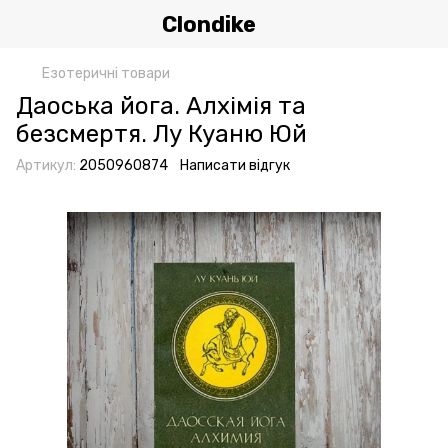
Clondike
Езотеричні товари
Даоська йога. Алхімія та
безсмертя. Лу Куаню Юй
Артикул:
2050960874
Написати відгук