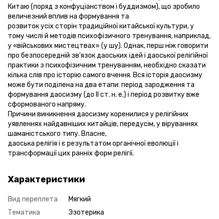
Китаю (поряд з конфуціанством і буддизмом), що зробило
величезний вплив на формування та
розвиток усіх сторін традиційної китайської культури, у
тому числі й методів психофізичного тренування, наприклад,
у «військових мистецтвах» (у шу). Однак, перш ніж говорити
про безпосередній зв'язок даоських ідей і даоської релігійної
практики з психофізичним тренуванням, необхідно сказати
кілька слів про історію самого вчення. Вся історія даосизму
може бути поділена на два етапи: період зародження та
формування даосизму (до II ст. н. е.) і період розвитку вже
сформованого напряму.
Причини виникнення даосизму коренилися у релігійних
уявленнях найдавніших китайців, передусім, у віруваннях
шаманістського типу. Власне,
даоська релігія і є результатом органічної еволюції і
трансформації цих ранніх форм релігії.
Характеристики
Вид переплета
Мягкий
Тематика
Эзотерика