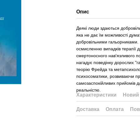
Опис
Деякі люди здаються добровіль
яка не дає їм можливості думат
добровільними гальорниками.
осмисленню випадків терапії 
смертоносного нав'язливого по
нагадує поведінку дорослих "г
теорію Фрейда та метапсихолог
психосоматики, розвиваючи п
самозаспокійливих прийомів д
реальністю.
Характеристики
Новий 
Доставка
Оплата
Пов