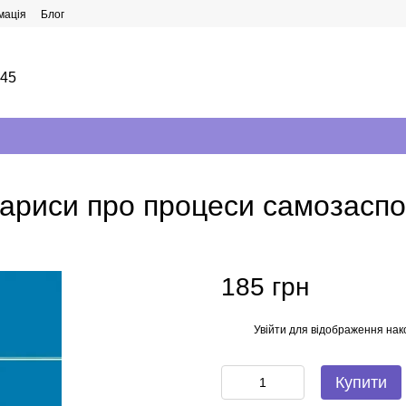
мація
Блог
145
Нариси про процеси самозасп
185 грн
Увійти
для відображення нак
%
Купити