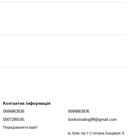
Контактна інформація
0684863836
0684863836
0507289145
bookstrading99@gmail.com
Передзвонити вам?
м. Київ, пр-т Степана Бандери, 6