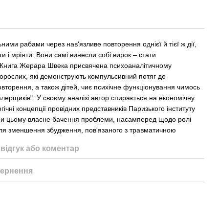
ними рабами через нав'язливе повторення однієї й тієї ж дії,
и і мріяти. Вони самі винесли собі вирок – стати
 Книга Жерара Швека присвячена психоаналітичному
дорослих, які демонструють компульсивний потяг до
вторення, а також дітей, чиє психічне функціонування чимось
алерщиків". У своєму аналізі автор спирається на економічну
ічні концепції провідних представників Паризького інституту
ри цьому власне бачення проблеми, насамперед щодо ролі
ля зменшення збудження, пов'язаного з травматичною
відгук або коментар
ернення