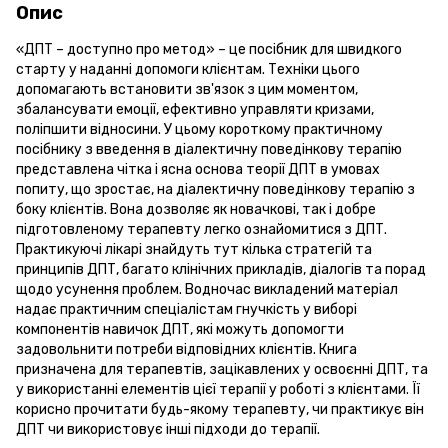
Опис
«ДПТ – доступно про метод» – це посібник для швидкого
старту у наданні допомоги клієнтам. Техніки цього
допомагають встановити зв'язок з цим моментом,
збалансувати емоції, ефективно управляти кризами,
поліпшити відносини. У цьому короткому практичному
посібнику з введення в діалектичну поведінкову терапію
представлена чітка і ясна основа теорії ДПТ в умовах
попиту, що зростає, на діалектичну поведінкову терапію з
боку клієнтів. Вона дозволяє як новачкові, так і добре
підготовленому терапевту легко ознайомитися з ДПТ.
Практикуючі лікарі знайдуть тут кілька стратегій та
принципів ДПТ, багато клінічних прикладів, діалогів та порад
щодо усунення проблем. Водночас викладений матеріал
надає практичним спеціалістам гнучкість у виборі
компонентів навичок ДПТ, які можуть допомогти
задовольнити потреби відповідних клієнтів. Книга
призначена для терапевтів, зацікавлених у освоєнні ДПТ, та
у використанні елементів цієї терапії у роботі з клієнтами. Її
корисно прочитати будь-якому терапевту, чи практикує він
ДПТ чи використовує інші підходи до терапії.