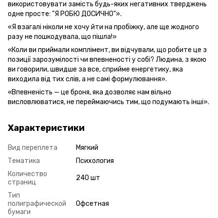
використовувати замість будь-яких негативних тверджень
одне просте: "Я РОБЮ ДОСИЧНО"».
«Я взагалі ніколи не хочу йти на пробіжку, але ще жодного
разу не пошкодувала, що пішла!»
«Коли ви приймали комплімент, ви відчували, що робите це з
позиції зарозумілості чи впевненості у собі? Людина, з якою
ви говорили, швидше за все, сприйме енергетику, яка
виходила від тих слів, а не самі формулювання».
«Впевненість — це броня, яка дозволяє нам вільно
висловлюватися, не переймаючись тим, що подумають інші».
Характеристики
Вид переплета
Мягкий
Тематика
Психология
Количество
240 шт
страниц
Тип
полиграфической
Офсетная
бумаги