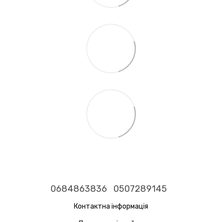
0684863836
0507289145
Контактна інформація