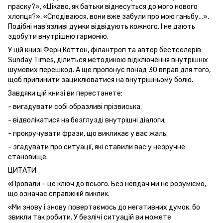
праску?», «Цікаво, як батьки віднесуться до мого нового
хлопця?», «Сподіваюся, вони вже забули про мою ганьбу…».
Подібні нав'язливі думки відвідують кожного. І не дають
здобути внутрішню гармонію.
У цій книзі Ферн Коттон, філантроп та автор бестселерів
Sunday Times, ділиться методикою відключення внутрішніх
шумових перешкод. А ще пропонує понад 30 вправ для того,
щоб припинити зациклюватися на внутрішньому болю.
Завдяки цій книзі ви перестанете:
- вигадувати собі образливі прізвиська;
- відволікатися на безглузді внутрішні діалоги;
- прокручувати фрази, що викликає у вас жаль;
- згадувати про ситуації, які ставили вас у незручне
становище.
ЦИТАТИ
«Провали – це ключ до всього. Без невдач ми не розуміємо,
що означає справжній виклик.
«Ми знову і знову повертаємось до негативних думок, бо
звикли так робити. У безлічі ситуацій ви можете