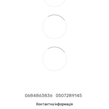
0684863836
0507289145
Контактна інформація