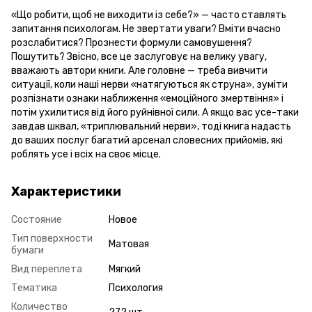
«Що робити, щоб не виходити із себе?» — часто ставлять
запитання психологам. Не звертати уваги? Вміти вчасно
розслабитися? Прознести формули самовушення?
Пошутить? Звісно, все це заслуговує на велику увагу,
вважають автори книги. Але головне — треба вивчити
ситуації, коли наші нерви «натягуються як струна», зуміти
розпізнати ознаки наближення «емоційного змертвіння» і
потім ухилитися від його руйнівної сили. А якщо вас усе-таки
завдав шквал, «триплювальний нерви», тоді книга надасть
до ваших послуг багатий арсенал словесних прийомів, які
роблять усе і всіх на своє місце.
Характеристики
Состояние
Новое
Тип поверхности
Матовая
бумаги
Вид переплета
Мягкий
Тематика
Психология
Количество