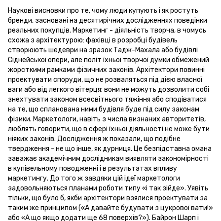
Наукові висновки про те, чому люди купують і як ростуть
бренди, засновані на десятирічних дослідженнях поведінки
реальних покупців. Маркетинг - діяльність творча, в чомусь
схожа з архітектурою: фахівці в розробці будівель
створюють шедеври на зразок Тадж-Махала або будівлі
Сіднейської опери, але політ їхньої творчої думки обмежений
жорсткими рамками фізичних законів. Архітектори повинні
проектувати споруди, що не розваляться під дією власної
ваги або від легкого вітерця; вони не можуть дозволити собі
знехтувати законом всесвітнього тяжіння або сподіватися
на те, що спланована ними будівля буде під силу законам
фізики. Маркетологи, навіть з числа визнаних авторитетів,
люблять говорити, що в сфері їхньої діяльності не може бути
ніяких законів. Дослідження ж показали, що подібне
твердження - не що інше, як дурниця. Це безпідставна омана
заважає академічним дослідникам виявляти закономірності
в купівельному поводженні і в результатах впливу
маркетингу. До того ж завдяки цій ідеї маркетологи
задовольняються планами роботи типу «і так зійде». Уявіть
тільки, що було б, якби архітектори взялися проектувати за
таким же принципом («А давайте будувати з цукрової вати!»
або «А що якщо додати ще 68 поверхів?»). Байрон Шарп і