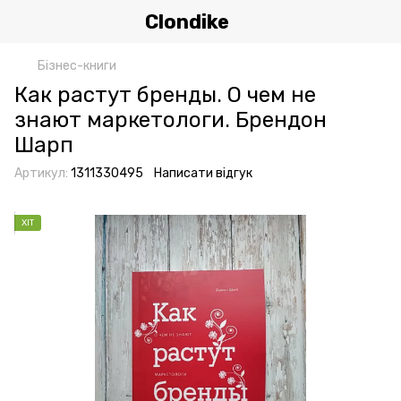
Clondike
Бізнес-книги
Как растут бренды. О чем не
знают маркетологи. Брендон
Шарп
Артикул:
1311330495
Написати відгук
ХІТ