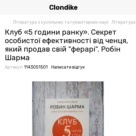
Clondike
Література з суспільних та гуманітарних наук
Література
Клуб «5 години ранку». Секрет
особистої ефективності від ченця,
який продав свій "ферарі". Робін
Шарма
Артикул:
1143051501
Написати відгук