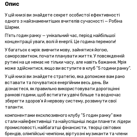
Опис
У цій книзі ви знайдете секрет особистої ефективності
одного з найзнаменитіших вчителів сучасності — Робіна
Шарми.
П'ять годин ранку — унікальний час, період найбільшої
концентрації уваги, волі й енергії. Це година перемоги!
У багатьох є мрія: вивчити мову, зайнятися йогою,
саморозвитком, почати планувати життя. У повсякденній
рутині на це немає не тільки часу, але навіть бажання. Мрія
може здійснитися, якщо ви вступите в клуб "5 години ранку".
У цій книзі ви знайдете стратегію, яка допоможе вам рано
вставати та почуватися енергійним весь день. Ви
дізнаєтеся, як правильно використовувати дорогоцінні
ранкові години, щоб встигати удвічі більше та водночас
зберегти здоров'я й нервову систему, розвинути свої
таланти.
компонентами ексклюзивного клубу "5 годин ранку" вже
стали найефективніші та найуспішніші люди планети: лідери
промисловості, найбагатші фінансисти, творці світових
брендів, олімпійські чемпіони, віртуозні музиканти та члени