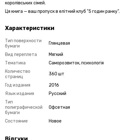
королівських сімей.
Ця книга — ваш пропуск в елітний клуб "5 годин ранку".
Характеристики
Тип поверхности
Глянцевая
бумаги
Вид переплета
Мягкий
Тематика
Саморозвиток, психологія
Количество
360 шт
страниц
Год издания
2016
Язык издания
Русский
Тип
полиграфической
Офсетная
бумаги
Состояние
Новое
Відгуки