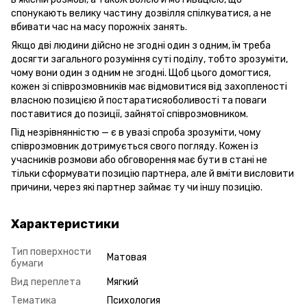
спонукають велику частину дозвілля спілкуватися, а не
вбивати час на масу порожніх занять.
Якщо дві людини дійсно не згодні один з одним, їм треба
досягти загального розуміння суті поділу, тобто зрозуміти,
чому вони один з одним не згодні. Щоб цього домогтися,
кожен зі співрозмовників має відмовитися від захопленості
власною позицією й постаратисяоболивості та поваги
поставитися до позиції, зайнятої співрозмовником.
Під незрівнянністю — є в увазі спроба зрозуміти, чому
співрозмовник дотримується свого погляду. Кожен із
учасників розмови або обговорення має бути в стані не
тільки сформувати позицію партнера, але й вміти висловити
причини, через які партнер займає ту чи іншу позицію.
Характеристики
Тип поверхности
Матовая
бумаги
Вид переплета
Мягкий
Тематика
Психология