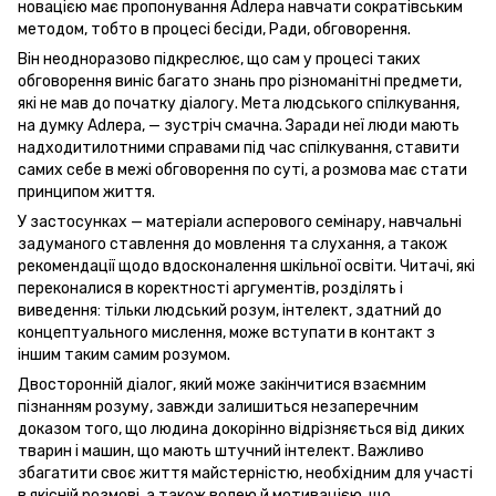
новацією має пропонування Adлера навчати сократівським
методом, тобто в процесі бесіди, Ради, обговорення.
Він неодноразово підкреслює, що сам у процесі таких
обговорення виніс багато знань про різноманітні предмети,
які не мав до початку діалогу. Мета людського спілкування,
на думку Adлера, — зустріч смачна. Заради неї люди мають
надходитилотними справами під час спілкування, ставити
самих себе в межі обговорення по суті, а розмова має стати
принципом життя.
У застосунках — матеріали асперового семінару, навчальні
задуманого ставлення до мовлення та слухання, а також
рекомендації щодо вдосконалення шкільної освіти. Читачі, які
переконалися в коректності аргументів, розділять і
виведення: тільки людський розум, інтелект, здатний до
концептуального мислення, може вступати в контакт з
іншим таким самим розумом.
Двосторонній діалог, який може закінчитися взаємним
пізнанням розуму, завжди залишиться незаперечним
доказом того, що людина докорінно відрізняється від диких
тварин і машин, що мають штучний інтелект. Важливо
збагатити своє життя майстерністю, необхідним для участі
в якісній розмові, а також волею й мотивацією, що