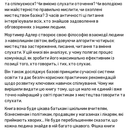
та спілкуємося? Чи вміємо слухати оточення? Чи володіємо
ми майстерністю правильно мислити, чи охоплені
мистецтвом базіка? З часів античності ці питання
інтерв'юували всіх, хто знайшов задоволення в
обговореннях з іншими людьми.
Мортимер Адлер створює свою філософію взаємодії людини
з навколишнім світом, вибудовуючи алгоритм чотирьох:
мистецтва застереження, писання, читання та вміння
слухати. У цій книзі він аналізує, у чому полягає процес
комунікації, як зробити його максимально ефективним із
позиції того, хто говорить, і тих, хто слухає.
Він також досліджує базові принципи сучасної системи
освіти та дає безліч корисних практичних рекомендацій
щодо розвитку ключових навичок спілкування. Чому ми
вирішили видати цю книгу тому, що це мало не єдиний і вже
точно найкращий у світі практикам з мистецтва говорити та
слухати.
Книга вона буде цікава батькам і шкільним вчителям,
бізнесменам і політикам, продавцям у магазинах і лікарям, які
приймають хворих... Не буде перебільшенням сказати, що
кожна людина знайде в ній багато цікавого. Фішка книги