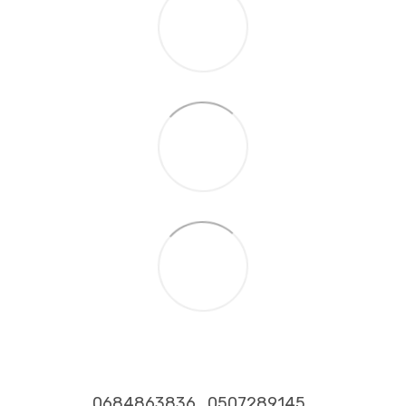
0684863836
0507289145