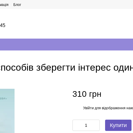
мація
Блог
145
 способів зберегти інтерес оди
310 грн
Увійти
для відображення нак
%
Купити