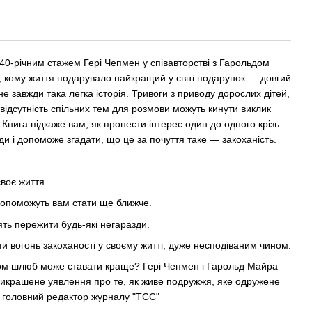
 40-річним стажем Гері Чепмен у співавторстві з Гарольдом
, кому життя подарувало найкращий у світі подарунок — довгий
е завжди така легка історія. Тривоги з приводу дорослих дітей,
 відсутність спільних тем для розмови можуть кинути виклик
Книга підкаже вам, як пронести інтерес один до одного крізь
ди і допоможе згадати, що це за почуття таке — закоханість.
своє життя.
 допоможуть вам стати ще ближче.
лять пережити будь-які негаразди.
лити вогонь закоханості у своєму житті, дуже несподіваним чином.
іком шлюб може ставати краще? Гері Чепмен і Гарольд Майра
рикрашене уявлення про те, як живе подружжя, яке одружене
 головний редактор журналу "TCC"