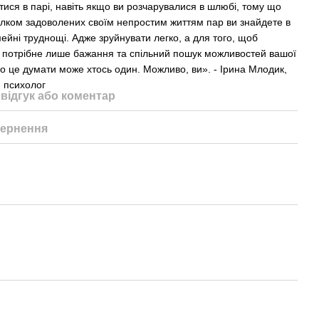
ися в парі, навіть якщо ви розчарувалися в шлюбі, тому що
цілком задоволених своїм непростим життям пар ви знайдете в
імейні труднощі. Адже зруйнувати легко, а для того, щоб
 потрібне лише бажання та спільний пошук можливостей вашої
ро це думати може хтось один. Можливо, ви». - Ірина Млодик,
й психолог
відгук або коментар
ернення