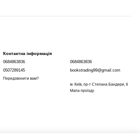
Контактна інформація
0684863836
0684863836
0507289145
bookstrading99@gmail.com
Передзвонити вам?
м. Київ, пр-т Степана Бандери, 6
Мапа проїзду