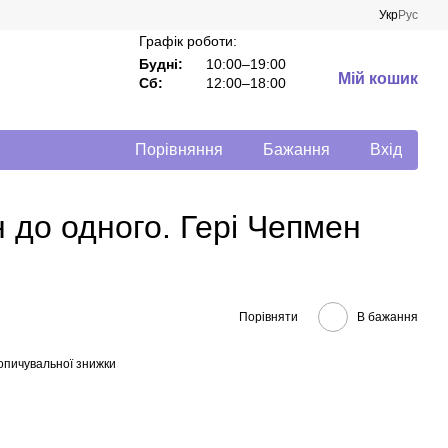
Укр
Рус
Графік роботи:
Будні:
10:00–19:00
Мій кошик
Сб:
12:00–18:00
Порівняння
Бажання
Вхід
н до одного. Гері Чепмен
Порівняти
В бажання
опичувальної знижки