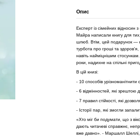
Опис
Експерт із сімейних відносин з
Майра написали книгу для тих
шлюб. Втім, цей подарунок — н
турбота про гроші та здоров'я,
навіть найміцнішим стосункам. 
роки, надихне на спільні приго
В цій книзі:
- 10 способів урізноманітнити 
- 6 відмінностей, які зрештою
- 7 правил стійкості, які дозво
- Історії пар, які змогли запа
«Хто міг би подумати, що з в
дають читачеві справжнє, неп
вже давно». - Маршалл Шеллі,