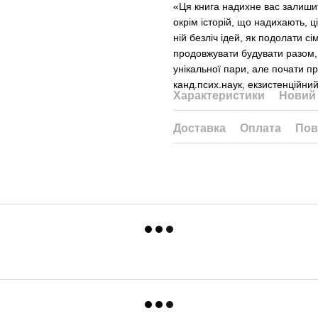
«Ця книга надихне вас залишит
окрім історій, що надихають, 
ній безліч ідей, як подолати с
продовжувати будувати разом,
унікальної пари, але почати п
канд.псих.наук, екзистенційни
Характеристики
Новий 
Доставка
Оплата
Пов