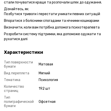
стали почуватися краще та розпочали шлях до одужання.
Дізнайтесь, як:
Позбутися тривоги і перестати уникати певних ситуацій
Впоратися з болісними спогадами та нічними кошмарами
Визначити, коли вам потрібна допомога психотерапевта
Розробити систему підтримки, яка допоможе одужати та
рухатися далі
Характеристики
Тип поверхности
Матовая
бумаги
Вид переплета
Мягкий
Тематика
Психология
Количество
192 шт
страниц
Тип
полиграфической
Офсетная
бумаги