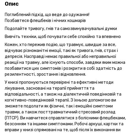
Опис
Поглиблений підхід, що веде до одужання!
Позбавтеся флешбеків і нічних кошмарів
Подолайте тривогу, гнів та самозвинувачувальні думки
Вивчіть техніки, щоб почувати себе спокійно та впевнено
Кожен, хто пережив подію, що травмує, швидше за все,
відчуває різноманітні емоції, такі як тривога, гнів, страх і
депресія. Насправді немає правильної або неправильної
реакції на травму, але існують способи, завдяки яким можна
позбавитися цих симптомів і розкрити в собі здатність до
резилентності, зростання і відновлення.
У книзі пропонуються перевірені та ефективні методи
лікування, засновані на терапії прийняття та
відповідальності, а також на діалектичній поведінковій та
когнітивно-поведінковій терапії. З їхньою допомогою ви
зможете подолати як фізичні, так і емоційні симптоми
травми, а також посттравматичний стресовий розлад
(ПТСР). Ви навчитеся справлятися з болісними флешбеками,
безсонням та іншими симптомами. Робочі аркуші, картки та
вправи у книзі спрямовані на те, щоб після їх виконання ви