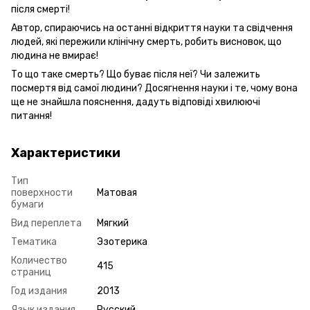
після смерті!
Автор, спираючись на останні відкриття науки та свідчення
людей, які пережили клінічну смерть, робить висновок, що
людина не вмирає!
То що таке смерть? Що буває після неї? Чи залежить
посмертя від самої людини? Досягнення науки і те, чому вона
ще не знайшла пояснення, дадуть відповіді хвилюючі
питання!
Характеристики
Тип
поверхности
Матовая
бумаги
Вид переплета
Мягкий
Тематика
Эзотерика
Количество
415
страниц
Год издания
2013
Язык издания
Русский