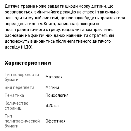
Дитяча травма може завдати шкоди мозку дитини, що
розвивається, змінити його реакцію на стрес і так сильно
нашкодити імунній системі, що наслідки будуть проявлятися
через десятиліття. Книга, написана фахівцем із
посттравматичного стресу, надає читачам практичні,
засновані на фактичних даних навички та стратегії, які
допоможуть відновитись після негативного дитячого
досвіду (НДО).
Характеристики
Тип поверхности
Матовая
бумаги
Вид переплета
Мягкий
Тематика
Психология
Количество
320 шт
страниц
Тип
полиграфической
Офсетная
бумаги