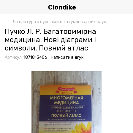
Clondike
Література з суспільних та гуманітарних наук
Пучко Л. Р. Багатовимірна
медицина. Нові діаграми і
символи. Повний атлас
Артикул:
1871813406
Написати відгук