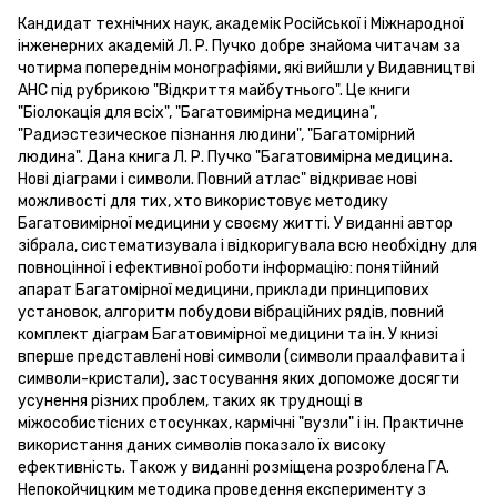
Кандидат технічних наук, академік Російської і Міжнародної
інженерних академій Л. Р. Пучко добре знайома читачам за
чотирма попереднім монографіями, які вийшли у Видавництві
АНС під рубрикою "Відкриття майбутнього". Це книги
"Біолокація для всіх", "Багатовимірна медицина",
"Радиэстезическое пізнання людини", "Багатомірний
людина". Дана книга Л. Р. Пучко "Багатовимірна медицина.
Нові діаграми і символи. Повний атлас" відкриває нові
можливості для тих, хто використовує методику
Багатовимірної медицини у своєму житті. У виданні автор
зібрала, систематизувала і відкоригувала всю необхідну для
повноцінної і ефективної роботи інформацію: понятійний
апарат Багатомірної медицини, приклади принципових
установок, алгоритм побудови вібраційних рядів, повний
комплект діаграм Багатовимірної медицини та ін. У книзі
вперше представлені нові символи (символи праалфавита і
символи-кристали), застосування яких допоможе досягти
усунення різних проблем, таких як труднощі в
міжособистісних стосунках, кармічні "вузли" і ін. Практичне
використання даних символів показало їх високу
ефективність. Також у виданні розміщена розроблена ГА.
Непокойчицким методика проведення експерименту з