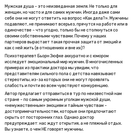
Мужская душа – это неизведанная земля. Не только для
женщин, но часто и для самих мужчин. Иногда даже сами
себе они не могут ответить на вопрос «Как дела?». Мужчины
подавляют, не принимают всерьез, прячутся на работе или в
одиночестве – что угодно, только бы не столкнуться со
своими собственными чувствами. Почему у наших
партнеров вырастает такая прочная защита от эмоций и
как с ней жить (в отношениях и вне их)?
Психотерапевт Бьорн Зюфке аккуратно и с юмором
исследует эмоциональный мир мужчин. В многочисленных
примерах из практики доктора мы увидим, что
представителям сильного пола с детства навязывают
стереотипы, из-за которых они не могут проявлять
слабость и почти во всем чувствуют конкуренцию.
Автор предлагает отправиться в тур по неизвестной нам
стране – по самым укромным уголкам мужской души,
«немужественным» эмоциям и тайным чувствам –
достопримечательностям, которые они предпочитают
скрыть от посторонних глаз. Однако доктор
предупреждает: нас ждут открытия, а не пляжный отдых.
Вы узнаете, о чем НЕ говорят мужчины.