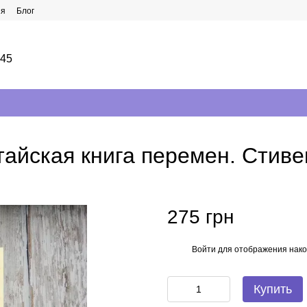
ия
Блог
145
айская книга перемен. Стиве
275 грн
Войти
для отображения нако
%
Купить