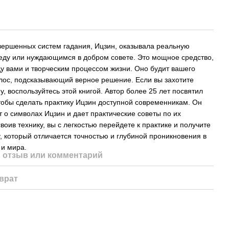
вершенных систем гадания, Ицзин, оказывала реальную
ду или нуждающимся в добром совете. Это мощное средство,
у вами и творческим процессом жизни. Оно будит вашего
олос, подсказывающий верное решение. Если вы захотите
, воспользуйтесь этой книгой. Автор более 25 лет посвятил
тобы сделать практику Ицзин доступной современникам. Он
т о символах Ицзин и дает практические советы по их
оив технику, вы с легкостью перейдете к практике и получите
, который отличается точностью и глубиной проникновения в
 и мира.
 отзыв или комментарий
врат