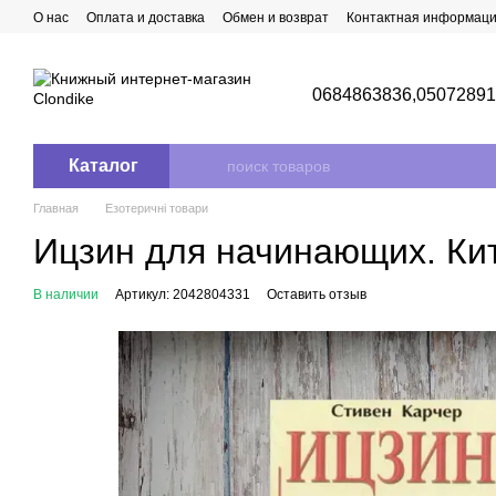
Перейти к основному контенту
О нас
Оплата и доставка
Обмен и возврат
Контактная информац
0684863836,
0507289
Каталог
Главная
Езотеричні товари
Ицзин для начинающих. Кит
В наличии
Артикул: 2042804331
Оставить отзыв