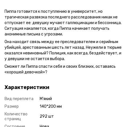
Пиппа готовится к поступлению в университет, но
трагическая развязка последнего расследования никак не
отпускает ее: девушку мучают галлюцинации и бессонница.
Ситуация накаляется, когда Пиппа начинает получать
анонимные письма с угрозами.
Она находит связь между ее преследователем и серийным
убийцей, арестованным шесть лет назад. Неужели в тюрьме
оказался невиновный? Полиция, как всегда, бездействует, и
у девушки не остается выбора.
Сможет ли Пиппа спасти себя и своих близких, оставаясь
«хорошей девочкой»?
Характеристики
Вид переплета
М'який
Размер
140*200 мм
Количество
292 шт
страниц
Состояние
Нова