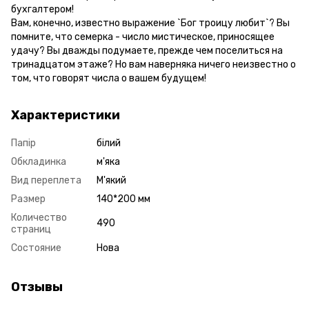
бухгалтером!
Вам, конечно, известно выражение `Бог троицу любит`? Вы
помните, что семерка - число мистическое, приносящее
удачу? Вы дважды подумаете, прежде чем поселиться на
тринадцатом этаже? Но вам наверняка ничего неизвестно о
том, что говорят числа о вашем будущем!
Характеристики
Папір
білий
Обкладинка
м'яка
Вид переплета
М'який
Размер
140*200 мм
Количество
490
страниц
Состояние
Нова
Отзывы