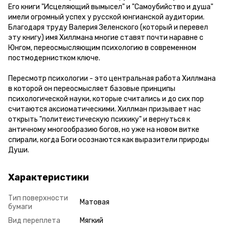
Его книги "Исцеляющий вымысел" и "Самоубийство и душа"
имели огромный успех у русской юнгианской аудитории.
Благодаря труду Валерия Зеленского (который и перевел
эту книгу) имя Хиллмана многие ставят почти наравне с
Юнгом, переосмысляющим психологию в современном
постмодернистком ключе.
Пересмотр психологии - это центральная работа Хиллмана
в которой он переосмысляет базовые принципы
психологической науки, которые считались и до сих пор
считаются аксиоматическими. Хиллман призывает нас
открыть "политеистическую психику" и вернуться к
античному многообразию богов, но уже на новом витке
спирали, когда Боги осознаются как выразители природы
Души.
Характеристики
Тип поверхности
Матовая
бумаги
Вид переплета
Мягкий