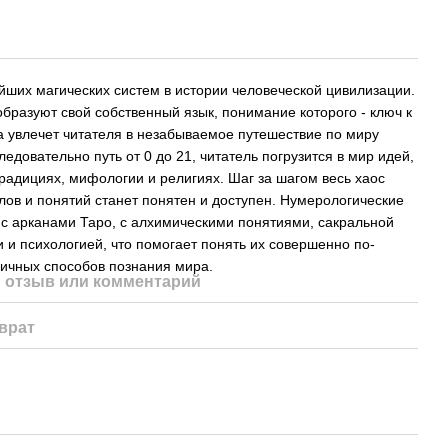
йших магических систем в истории человеческой цивилизации.
образуют свой собственный язык, понимание которого - ключ к
а увлечет читателя в незабываемое путешествие по миру
едовательно путь от 0 до 21, читатель погрузится в мир идей,
радициях, мифологии и религиях. Шаг за шагом весь хаос
ов и понятий станет понятен и доступен. Нумерологические
 с арканами Таро, с алхимическими понятиями, сакральной
 и психологией, что помогает понять их совершенно по-
личных способов познания мира.
 отзыв или комментарий
врат