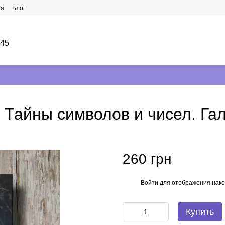
ия
Блог
145
 Тайны символов и чисел. Га
260 грн
Войти
для отображения нако
%
Купить