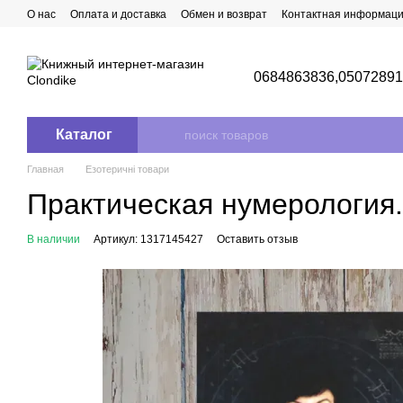
Перейти к основному контенту
О нас
Оплата и доставка
Обмен и возврат
Контактная информац
0684863836,
0507289
Каталог
Главная
Езотеричні товари
Практическая нумерология.
В наличии
Артикул: 1317145427
Оставить отзыв