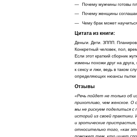
Почему мужчины готовы пл
Почему женщины соглашаю
Чему брак может научитьс
Цитата из книги:
Деньги. Дети. ЗППП. Планиров
Конкретный человек, пол, врем
Если этот краткий сборник жутк
измены похожи друг на друга,
к сексу и лжи, ведь в таком с
определяющих нюансы пытки 
Отзывы
«Речь пойдет не только об и
прихотливо, чем женское. О 
мы не рискуем поделиться с
историй из своей практики.
и эротические пристрастия
относительно того, «как это
поможет тем, кто ищет спос