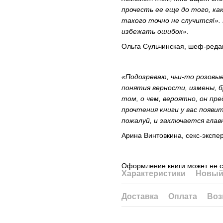
прочесть ее еще до того, ка
такого точно не случится!».
избежать ошибок»
.
Ольга Сульчинская, шеф-редак
«Подозреваю, чьи-то розовы
понятия верности, измены, 
том, о чем, вероятно, он пре
прочтения книги у вас появи
пожалуй, и заключается глав
Арина Винтовкина, секс-экспер
Оформление книги может не с
Характеристики
Новый
Доставка
Оплата
Воз