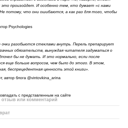
к это произойдет. И особенно тем, кто думает «с нами
 Не потому, что они ошибаются, а как раз для того, чтобы
тор Psychologies
е очки разобьются стеклами внутрь. Перель препарирует
брачных обязательств, вынуждая читателя задуматься о
дпочел бы не думать. И это нормально, если после
тся еще больше вопросов, чем было до этого. В этом,
ная, беспрецедентная ценность этой книги».
т, автор блога @vintovkina_arina
овпадать с представленным на сайте
 отзыв или комментарий
врат