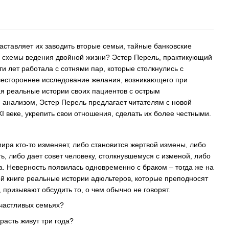
ставляет их заводить вторые семьи, тайные банковские
е схемы ведения двойной жизни? Эстер Перель, практикующий
ти лет работала с сотнями пар, которые столкнулись с
всестороннее исследование желания, возникающего при
ая реальные истории своих пациентов с острым
 анализом, Эстер Перель предлагает читателям с новой
XI веке, укрепить свои отношения, сделать их более честными.
 мира кто-то изменяет, либо становится жертвой измены, либо
ь, либо дает совет человеку, столкнувшемуся с изменой, либо
а. Неверность появилась одновременно с браком – тогда же на
ой книге реальные истории адюльтеров, которые преподносят
 призывают обсудить то, о чем обычно не говорят.
частливых семьях?
расть живут три года?