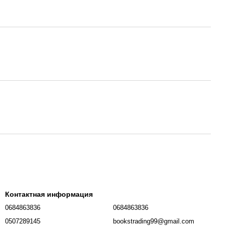
Контактная информация
0684863836
0684863836
0507289145
bookstrading99@gmail.com