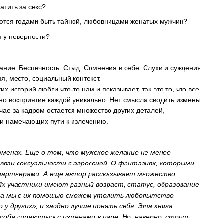
атить за секс?
тся годами быть тайной, любовницами женатых мужчин?
я у неверности?
ание. Беспечность. Стыд. Сомнения в себе. Слухи и суждения.
я, место, социальный контекст.
их историй любви что-то нам и показывает, так это то, что все
 но восприятие каждой уникально. Нет смысла сводить измены
лучае за кадром остается множество других деталей,
и намечающих пути к излечению.
зменах. Еще о том, что мужское желание не менее
связи сексуальности с агрессией. О фантазиях, которыми
 партнерами. А еще автор рассказывает множество
 Их участники имеют разный возраст, статус, образование
, а мы с их помощью сможем утолить любопытство
 у других», и заодно лучше понять себя. Эта книга
оба справиться с изменами в паре. Но, наверно, стоит