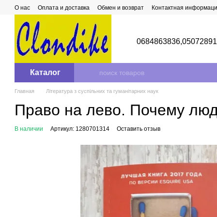
Перейти к основному контенту
О нас
Оплата и доставка
Обмен и возврат
Контактная информац
0684863836,
0507289
Каталог
Главная
Література з суспільних та гуманітарних наук
Право на лево. Почему люд
В наличии
Артикул: 1280701314
Оставить отзыв