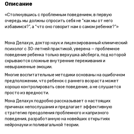
Описание
«Столкнувшись с проблемным поведением, в первую
очередь мы должны спросить себя не “как мы от него
избавимся?”, а “что оно говорит нам о самом ребенке?”»
Мона Делахук, доктор наук и лицензированный клинический
психолог с 30-летней практикой, уверена — проблемное
поведение ребенка только верхушка айсберга, под которой
скрываются сложные внутренние переживания и
невыраженные эмоции.
Многие воспитательные методики основаны на ошибочном
предположении, что ребенок с раннего возраста может
хорошо контролировать свое поведение, а не слушается
просто из вредности.
Мона Делахук подробно рассказывает о настоящих
причинах непослушания и предлагает эффективную
стратегию преодоления проблемного и капризного
поведения, разработанную на новейших открытиях
нейронауки и поливагальной теории.