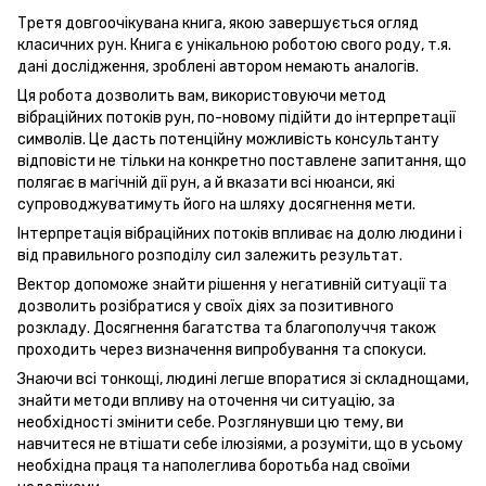
Третя довгоочікувана книга, якою завершується огляд
класичних рун. Книга є унікальною роботою свого роду, т.я.
дані дослідження, зроблені автором немають аналогів.
Ця робота дозволить вам, використовуючи метод
вібраційних потоків рун, по-новому підійти до інтерпретації
символів. Це дасть потенційну можливість консультанту
відповісти не тільки на конкретно поставлене запитання, що
полягає в магічній дії рун, а й вказати всі нюанси, які
супроводжуватимуть його на шляху досягнення мети.
Інтерпретація вібраційних потоків впливає на долю людини і
від правильного розподілу сил залежить результат.
Вектор допоможе знайти рішення у негативній ситуації та
дозволить розібратися у своїх діях за позитивного
розкладу. Досягнення багатства та благополуччя також
проходить через визначення випробування та спокуси.
Знаючи всі тонкощі, людині легше впоратися зі складнощами,
знайти методи впливу на оточення чи ситуацію, за
необхідності змінити себе. Розглянувши цю тему, ви
навчитеся не втішати себе ілюзіями, а розуміти, що в усьому
необхідна праця та наполеглива боротьба над своїми