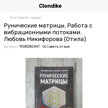
Clondike
Езотеричні товари
Рунические матрицы. Работа с
вибрационными потоками.
Любовь Никифорова (Отила)
Артикул:
1908580447
Оставить отзыв