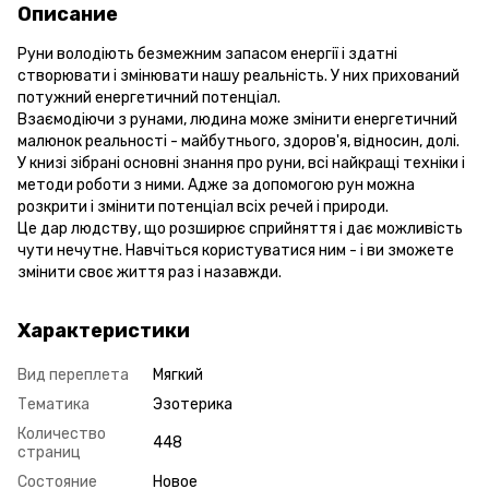
Описание
Руни володіють безмежним запасом енергії і здатні
створювати і змінювати нашу реальність. У них прихований
потужний енергетичний потенціал.
Взаємодіючи з рунами, людина може змінити енергетичний
малюнок реальності - майбутнього, здоров'я, відносин, долі.
У книзі зібрані основні знання про руни, всі найкращі техніки і
методи роботи з ними. Адже за допомогою рун можна
розкрити і змінити потенціал всіх речей і природи.
Це дар людству, що розширює сприйняття і дає можливість
чути нечутне. Навчіться користуватися ним - і ви зможете
змінити своє життя раз і назавжди.
Характеристики
Вид переплета
Мягкий
Тематика
Эзотерика
Количество
448
страниц
Состояние
Новое