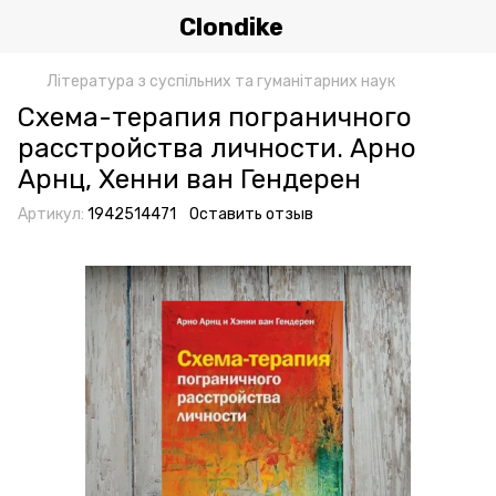
Clondike
Література з суспільних та гуманітарних наук
Схема-терапия пограничного
расстройства личности. Арно
Арнц, Хенни ван Гендерен
Артикул:
1942514471
Оставить отзыв