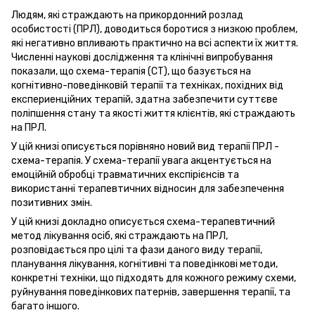
Людям, які страждають на прикордонний розлад
особистості (ПРЛ), доводиться боротися з низкою проблем,
які негативно впливають практично на всі аспекти їх життя.
Численні наукові дослідження та клінічні випробування
показали, що схема-терапія (СТ), що базується на
когнітивно-поведінковій терапії та техніках, похідних від
експериенційних терапій, здатна забезпечити суттєве
поліпшення стану та якості життя клієнтів, які страждають
на ПРЛ.
У цій книзі описується порівняно новий вид терапії ПРЛ -
схема-терапія. У схема-терапії увага акцентується на
емоційній обробці травматичних експірієнсів та
використанні терапевтичних відносин для забезпечення
позитивних змін.
У цій книзі докладно описується схема-терапевтичний
метод лікування осіб, які страждають на ПРЛ,
розповідається про цілі та фази даного виду терапії,
планування лікування, когнітивні та поведінкові методи,
конкретні техніки, що підходять для кожного режиму схеми,
руйнування поведінкових патернів, завершення терапії, та
багато іншого.