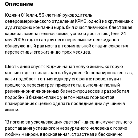
Описание
Юджин О'Келли, 53-летний руководитель
североамериканского отделения KPMG, одной из крупнейших
аудиторских компаний мира, был счастливчиком: блестящая
карьера, замечательная семья, успех и достаток. День 24
мая 2005 года стал для него переломным: неожиданно
обнаруженный рак мозга в терминальной стадии сократил
перспективы его жизни до трех месяцев.
Шесть дней спустя Юджин начал новую жизнь, которую
многие годы откладывал на будущее. Он спланировал ее так,
как и подобает топ-менеджеру его ранга: провел аудит
прошлого, пересмотрел приоритеты, выполнил полный
реинжиниринг жизненных бизнес-процессов и разработал
подробный бизнес-план с учетом новых горизонтов
планирования с целью сделать последние дни лучшими в
жизни.
"В погоне за ускользающим светом" - дневник мучительного
расставания успешного и незаурядного человека с горячо
любимым миром; вдохновенная, страстная и бесконечно