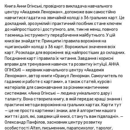
Книга Анни Огінські, провідного викладача навчального
центру «Академія Ленорман», допоможе вам самостійно
навчитися гадати на звичайній колоді з 36 гральних карт. Це
докладний, зрозумілий і практичний посібник стане ключем
до найпростішого і доступного, але, тим не менш, повного
таємниць інструменту передбачення майбутнього. У цій
книзі ви знайдете: Принципи і правила ворожіння на
«циганській» колоді з 36 карт. Ворожильні значення всіх
карт. Розклади для ворожіння: від найпростіших до складних.
Поєднання карт і правила їх читання. Завдання і корисні
вправи для тренування навичок та розвитку інтуїції. АННА
ОГІНСЬКІ — керівник навчального центру «Академія
Ленорман», автор книги «Оракул Ленорман. Самоучитель по
гаданию и работе с картами», а також статей, курсів і
матеріалів для самонавчання за різними мантичними
системами. «Анна Огінські — людина унікального дару і
таланту. Вона створила книгу, в якій передає кращі знання і
практичні методи ворожіння на гральних картах. Карти тут
— це не просто картинки і знаки, але й алгоритми нашого
життя і долі, які, завдяки цій книзі, стануть вам підвладні». —
Олександр Панфілов, засновник центру розвитку
особистості Alten, письменник, парапсихолог, таролог,