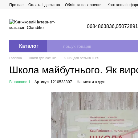
Перейти до основного контенту
Про нас
Оплата і доставка
Обмін та повернення
Контактна інфор
0684863836,
0507289
Каталог
Головна
Книги для батьків
Книги для батьків ITPS
Школа майбутнього. Як виро
В наявності
Артикул: 1210533307
Написати відгук