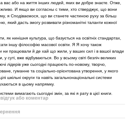
на вас або на життя інших людей, яких ви добре знаєте. Отже,
ажливо. И якщо ви согласны с тими, хто стверджує, що вони
ку, я Сподіваємося, що ви станете частиною руху за більш
ню, який дасть змогу розвивати різноманітні таланти кожної
ати, як нинішня культура, що базується на освітніх стандартах,
ати іншу філософію масової освіти. Я Я хочу також
 ни працювали й де хай що жили, у ваших сил і в вашої влади
, у суті, вже відбуваються. Во у всьому світі безліч великих
аючі лідерів уже сьогодні працюють по-новому, творчо,
оване, гуманне та соціально-орієнтована утворення, у якого
цілі шкільні округи та навіть загальнонаціональні системи
рухаються в цьому напрямку.
истеми вимагають сьогодні змін, за які я рату в цієї книги.
відгук або коментар
ернення