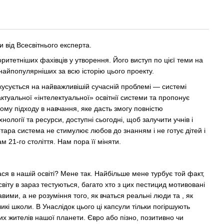
и від Всесвітнього експерта.
ритетніших фахівців у утворення. Його виступ по цієї теми на
найпопулярніших за всю історію цього проекту.
усується на найважливішій сучасній проблемі — системі
актуальної «інтелектуальної» освітнії системи та пропонує
му підходу в навчання, яке дасть змогу повністю
нології та ресурси, доступні сьогодні, щоб залучити учнів і
Стара система не стимулює любов до знанням і не готує дітей і
м 21-го століття. Нам пора її міняти.
ася в нашій освіті? Мене так. Найбільше мене турбує той факт,
світу в зараз тестуються, багато хто з цих пестицид мотивовані
вими, а не розуміння того, як вчаться реальні люди та , як
і школи. В Унаслідок цього ці капсули тільки погіршують
их жителів нашої планети. Євро або пізно, позитивно чи