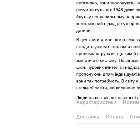
негативно, вони зволожують і 
розуміти суть цих 1948 дуже в
йдуть у неправильному напрям
комплексний підхід до утворен
дитини.
В цієї книги я має намір показ
шкодить учням і школам и опис
продемонструвати, що ким б ви
змінити цю систему. Певні зміни
шкіл, чудових вчителів і надих
пропонуючи дітям індивідуаліз
вони так потребують. В світу є 
шкільної освіти, які впевнено 
Люди на всіх рівнях освітньої с
Характеристики
Новий 
Доставка
Оплата
Пов