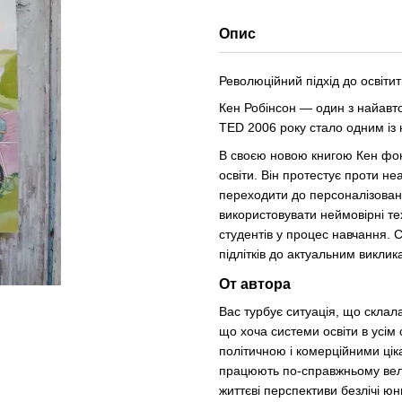
Опис
Революційний підхід до освітит
Кен Робінсон — один з найавто
TED 2006 року стало одним із 
В своєю новою книгою Кен фок
освіти. Він протестує проти не
переходити до персоналізовано
використовувати неймовірні тех
студентів у процес навчання. 
підлітків до актуальним виклика
От автора
Вас турбує ситуація, що склал
що хоча системи освіти в усім 
політичною і комерційними ціка
працюють по-справжньому велик
життєві перспективи безлічі юн