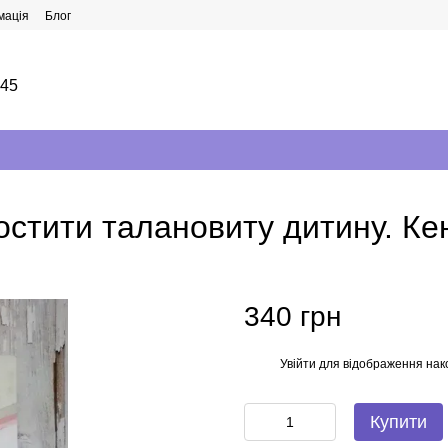
мація
Блог
145
стити талановиту дитину. Кен
340 грн
Увійти
для відображення нак
%
Купити