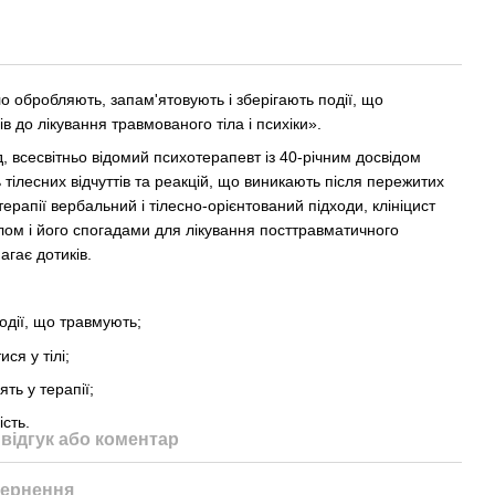
іло обробляють, запам'ятовують і зберігають події, що
в до лікування травмованого тіла і психіки».
д, всесвітньо відомий психотерапевт із 40-річним досвідом
ь тілесних відчуттів та реакцій, що виникають після пережитих
ерапії вербальний і тілесно-орієнтований підходи, клініцист
лом і його спогадами для лікування посттравматичного
агає дотиків.
події, що травмують;
ся у тілі;
ть у терапії;
ість.
відгук або коментар
ернення