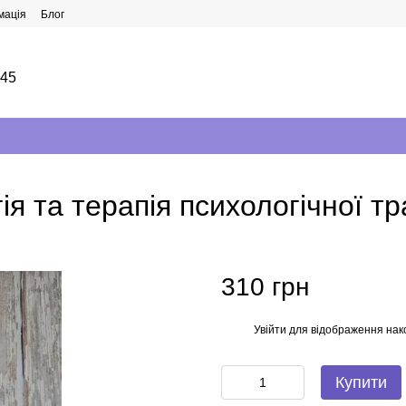
мація
Блог
145
гія та терапія психологічної 
310 грн
Увійти
для відображення нак
%
Купити