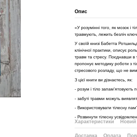
Опис
«У розумінні того, як мозок і т
травмують, лежить безліч ключі
У своїй книзі Бабетта Ротшиль
клінічної практики, описує рол
травм та стресу. Поєднавши в т
пропонує методику роботи з ті
стресового розладу, що не вим
З цієї книги ви дізнаєтесь, як:
- розум і тіло запам'ятовують 
- забуті травми можуть виявляти
- Використовувати тілесну пам'я
- Розвинути тілесну усвідомлен
Характеристики
Новий 
Доставка
Оплата
Пов