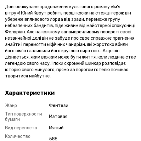
Довгоочікуване продовження культового роману «Ім'я
вітру»! Юний Квоут робить перші кроки на стежці героя: він
убереже впливового лорда від зради, переможе групу
небезпечних бандитів, піде живим від майстерної спокусниці
Фелуріан. Але на кожному запаморочливому повороті своєї
незвичайної долі він не забуде про своє справжнє прагнення
знайти і перемогти міфічних чандріан, які жорстоко вбили
його сім'ю і залишили його круглою сиротою... А ще він
дізнається, яким важким може бути життя, коли людина стає
легендою свого часу. І поки скромний шинкар розповідає
історію свого минулого, прямо за порогом готелю починає
творитися майбутнє.
Характеристики
Жанр
Фентези
Тип поверхности
Матовая
бумаги
Вид переплета
Мягкий
Количество
588