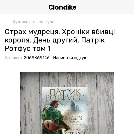
Clondike
Художня література
Страх мудреця. Хроніки вбивці
короля. День другий. Патрік
Ротфус том 1
Артикул:
2069369146
Написати відгук