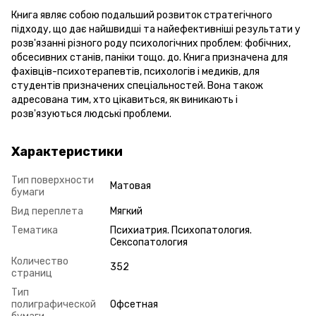
Книга являє собою подальший розвиток стратегічного
підходу, що дає найшвидші та найефективніші результати у
розв'язанні різного роду психологічних проблем: фобічних,
обсесивних станів, паніки тощо. до. Книга призначена для
фахівців-психотерапевтів, психологів і медиків, для
студентів призначених спеціальностей. Вона також
адресована тим, хто цікавиться, як виникають і
розв'язуються людські проблеми.
Характеристики
Тип поверхности
Матовая
бумаги
Вид переплета
Мягкий
Тематика
Психиатрия. Психопатология.
Сексопатология
Количество
352
страниц
Тип
полиграфической
Офсетная