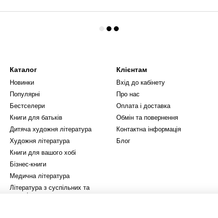
Каталог
Клієнтам
Новинки
Вхід до кабінету
Популярні
Про нас
Бестселери
Оплата і доставка
Книги для батьків
Обмін та повернення
Дитяча художня література
Контактна інформація
Художня література
Блог
Книги для вашого хобі
Бізнес-книги
Медична література
Література з суспільних та
гуманітарних наук
Книжки з природничих і
технічних наук