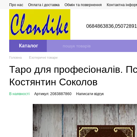
Перейти до основного контенту
Про нас
Оплата і доставка
Обмін та повернення
Контактна інфор
0684863836,
0507289
Каталог
Головна
Езотеричні товари
Таро для професіоналів. Пс
Костянтин Соколов
В наявності
Артикул: 2083887860
Написати відгук