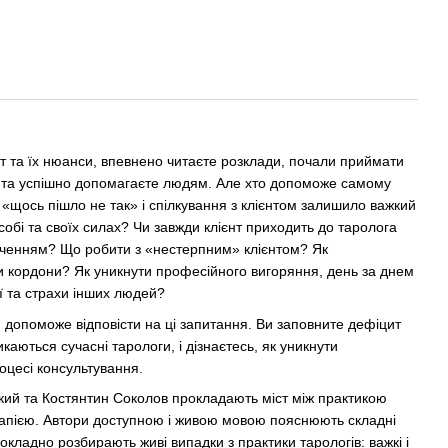
т та їх нюанси, впевнено читаєте розклади, почали приймати
о та успішно допомагаєте людям. Але хто допоможе самому
ї «щось пішло не так» і спілкування з клієнтом залишило важкий
собі та своїх силах? Чи завжди клієнт приходить до таролога
аченням? Що робити з «нестерпним» клієнтом? Як
и кордони? Як уникнути професійного вигоряння, день за днем
ї та страхи інших людей?
, допоможе відповісти на ці запитання. Ви заповните дефіцит
икаються сучасні тарологи, і дізнаєтесь, як уникнути
цесі консультування.
ький та Костянтин Соколов прокладають міст між практикою
рапією. Автори доступною і живою мовою пояснюють складні
докладно розбирають живі випадки з практики тарологів: важкі і