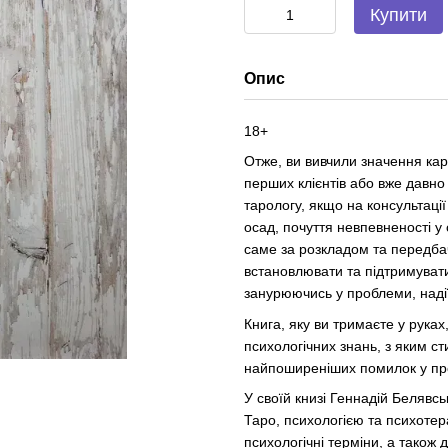
Купити
Опис
18+
Отже, ви вивчили значення кар
перших клієнтів або вже давн
тарологу, якщо на консультаці
осад, почуття невпевненості у 
саме за розкладом та передб
встановлювати та підтримуват
занурюючись у проблеми, наді
Книга, яку ви тримаєте у руках
психологічних знань, з яким ст
найпоширеніших помилок у про
У своїй книзі Геннадій Белявс
Таро, психологією та психоте
психологічні терміни, а також 