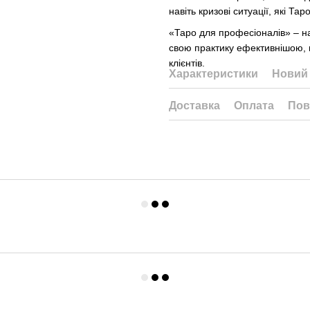
навіть кризові ситуації, які Т
«Таро для професіоналів» – нас
свою практику ефективнішою, г
клієнтів.
Характеристики
Новий 
Доставка
Оплата
Пов