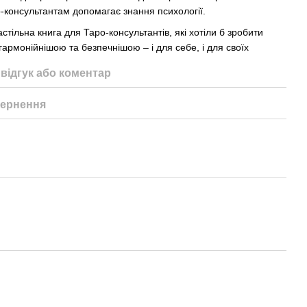
аро-консультантам допомагає знання психології.
тільна книга для Таро-консультантів, які хотіли б зробити
армонійнішою та безпечнішою – і для себе, і для своїх
відгук або коментар
ернення