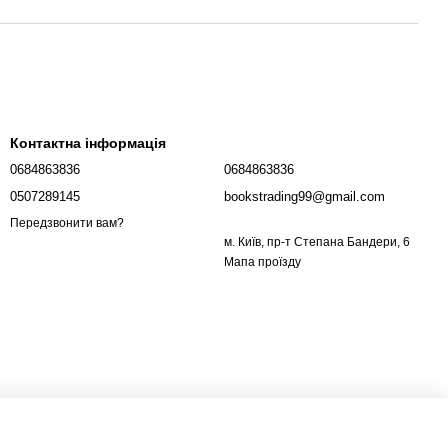
Контактна інформація
0684863836
0684863836
0507289145
bookstrading99@gmail.com
Передзвонити вам?
м. Київ, пр-т Степана Бандери, 6
Мапа проїзду