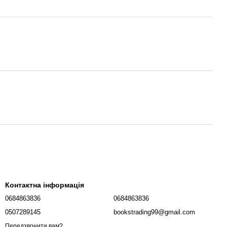
Контактна інформація
0684863836
0684863836
0507289145
bookstrading99@gmail.com
Передзвонити вам?