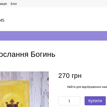
мація
Блог
145
послання Богинь
270 грн
Увійти
для відображення нак
%
Купити