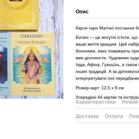
Опис
Карти таро Магічні послання б
Богині — це могутні істоти, щ
ваше життя кращим. Цей набір 
богинями, яких поважають пред
вам допомогти. Чудовими худо
Ізіда, Афіна, Гуаньїнь, а також 
інших традицій. А за допомогою
інтерпретувати їхні передбачен
Розмір карт: 12,5 х 9 см
Усередині 44 картки та інстру
Характеристики
Новий 
Доставка
Оплата
Пов