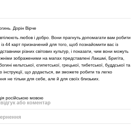
огинь. Дорін Вірче
о втілюють любов і добро. Вони прагнуть допомагати вам робити
із 44 карт призначений для того, щоб познайомити вас із
ставники різних світових культур, і показати, чим вони можуть
жніми зображеними на мапах представлені Лакшмі, Бригіта,
богині кельтської, єгипетської, грецької, тибетської, буддської та
 інструкції, що додається, ви зможете робити та легко
ня не тільки для себе, але й для своїх близьких.
кція російською мовою
відгук або коментар
ернення