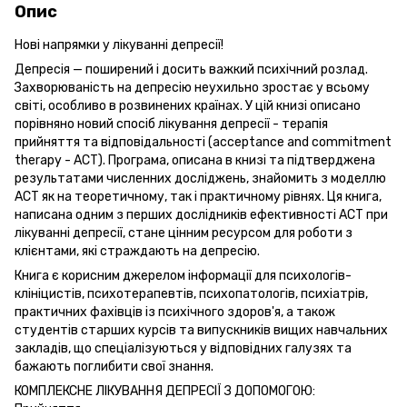
Опис
Нові напрямки у лікуванні депресії!
Депресія — поширений і досить важкий психічний розлад.
Захворюваність на депресію неухильно зростає у всьому
світі, особливо в розвинених країнах. У цій книзі описано
порівняно новий спосіб лікування депресії - терапія
прийняття та відповідальності (acceptance and commitment
therapy - ACT). Програма, описана в книзі та підтверджена
результатами численних досліджень, знайомить з моделлю
ACT як на теоретичному, так і практичному рівнях. Ця книга,
написана одним з перших дослідників ефективності ACT при
лікуванні депресії, стане цінним ресурсом для роботи з
клієнтами, які страждають на депресію.
Книга є корисним джерелом інформації для психологів-
клініцистів, психотерапевтів, психопатологів, психіатрів,
практичних фахівців із психічного здоров'я, а також
студентів старших курсів та випускників вищих навчальних
закладів, що спеціалізуються у відповідних галузях та
бажають поглибити свої знання.
КОМПЛЕКСНЕ ЛІКУВАННЯ ДЕПРЕСІЇ З ДОПОМОГОЮ: