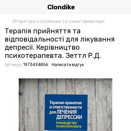
Clondike
Література з суспільних та гуманітарних наук
Терапія прийняття та
відповідальності для лікування
депресії. Керівництво
психотерапевта. Зеттл Р.Д.
Артикул:
1973434856
Написати відгук