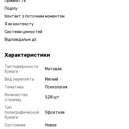
Прийняття
Поділу
Контакт з поточним моментом
Я як контексту
Системи цінностей
Відповідальні дії.
Характеристики
Тип поверхности
Матовая
бумаги
Вид переплета
Мягкий
Тематика
Психология
Количество
528 шт
страниц
Тип
полиграфической
Офсетная
бумаги
Состояние
Новое