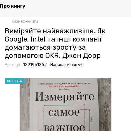
Clondike
Про книгу
Бізнес-книги
Виміряйте найважливіше. Як
Google, Intel та інші компанії
домагаються зросту за
допомогою OKR. Джон Дорр
Артикул:
1291951262
Написати відгук
НОВИНКА