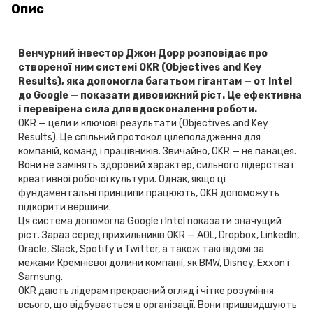
Опис
Венчурний інвестор Джон Дорр розповідає про
створеної ним системі OKR (Objectives and Key
Results), яка допомогла багатьом гігантам — от Intel
до Google — показати дивовижний ріст. Це ефективна
і перевірена сила для вдосконалення роботи.
OKR — цели и ключові результати (Objectives and Key
Results). Це спільний протокол цілеполадження для
компаній, команд і працівників. Звичайно, OKR — не панацея.
Вони не замінять здоровий характер, сильного лідерства і
креативної робочої культури. Однак, якщо ці
фундаментальні принципи працюють, OKR допоможуть
підкорити вершини.
Ця система допомогла Google і Intel показати значущий
ріст. Зараз серед прихильників OKR — AOL, Dropbox, LinkedIn,
Oracle, Slack, Spotify и Twitter, а також такі відомі за
межами Кремнієвої долини компанії, як BMW, Disney, Exxon і
Samsung.
OKR дають лідерам прекрасний огляд і чітке розуміння
всього, що відбувається в організації. Вони пришвидшують