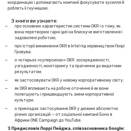
координацію і допомагають компанії фокусувати зусилля й
роблять її гнучкішою.
З книги ви узнаете:
про основних характеристик системи OKR і о тому, як
вона перетворює гарні ідеї на блискуче виготовлення і
задоволені роботою;
про історії виникнення OKR в Intel під керівництвом Генрі
Гровува;
о чотирьох «суперсилах» OKR: зосередженості,
узгодженості, моніторингу та прагнення до видатним
результатом;
як застосовувати OKR у новому корпоративному світу;
як OKR впливають на робоче оточення й як вони
полегшують і пришвидшують зміни корпоративної
культури;
о прикладах застосування OKR у дюжині абсолютно
різних організацій — от соціальної кампанії Боно в
Африки ONE Campaign до YouTube.
З Предисловія Лоррі Пейджа, співзасновника Google: