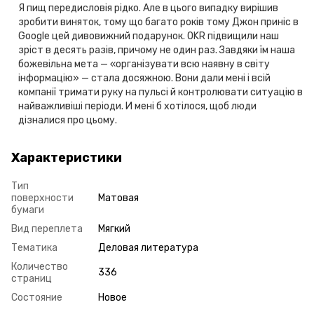
Я пищ передисловія рідко. Але в цього випадку вирішив
зробити виняток, тому що багато років тому Джон приніс в
Google цей дивовижний подарунок. OKR підвищили наш
зріст в десять разів, причому не один раз. Завдяки їм наша
божевільна мета — «організувати всю наявну в світу
інформацію» — стала досяжною. Вони дали мені і всій
компанії тримати руку на пульсі й контролювати ситуацію в
найважливіші періоди. И мені б хотілося, щоб люди
дізналися про цьому.
Характеристики
Тип
поверхности
Матовая
бумаги
Вид переплета
Мягкий
Тематика
Деловая литература
Количество
336
страниц
Состояние
Новое