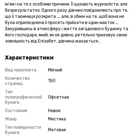
ім'ям і на те є особливі причини. Її шукають журналісти, але
безрезультатно. Одного разу дівчині повідомляють про те,
що її таємниця розкрита ..., але, в обмін на те, щоб вона не
була оприлюднена її просять приїхати в один маєток ...
Занурившись в атмосферу і життя загадкового будинку та
його господаря, який, як не дивно, ретельно приховує свою
зовнішність від Елізабет, дівчина жахається…
Характеристики
Вид переплета
Мягкий
Количество
150
страниц
Тип
полиграфической
Офсетная
бумаги
Состояние
Новое
Жанр
Мистика
Тип поверхности
Матовая
бумаги