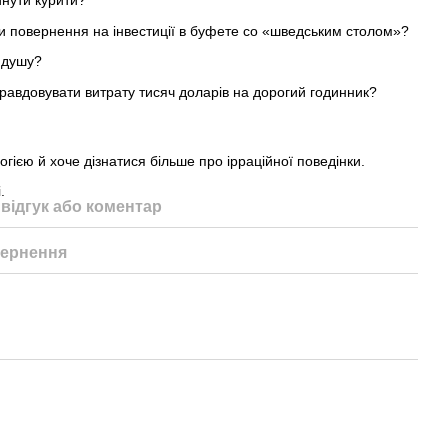
инути курити?
и повернення на інвестиції в буфете со «шведським столом»?
 душу?
авдовувати витрату тисяч доларів на дорогий годинник?
логією й хоче дізнатися більше про ірраційної поведінки.
.
відгук або коментар
ернення