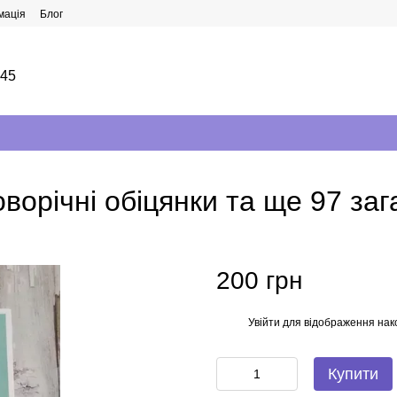
мація
Блог
145
орічні обіцянки та ще 97 зага
200 грн
Увійти
для відображення нак
%
Купити