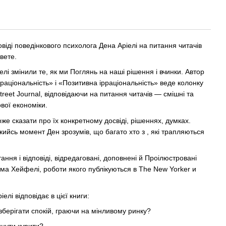
повіді поведінкового психолога Дена Аріелі на питання читачів
свете.
лі змінили те, як ми Поглянь на наші рішення і вчинки. Автор
раціональність» і «Позитивна ірраціональність» веде колонку
treet Journal, відповідаючи на питання читачів — смішні та
вої економіки.
же сказати про їх конкретному досвіді, рішеннях, думках.
кийсь момент Ден зрозумів, що багато хто з , які трапляються
тання і відповіді, відредаговані, доповнені й Проілюстровані
ма Хейфелі, роботи якого публікуються в The New Yorker и
елі відповідає в цієї книги:
зберігати спокій, граючи на мінливому ринку?