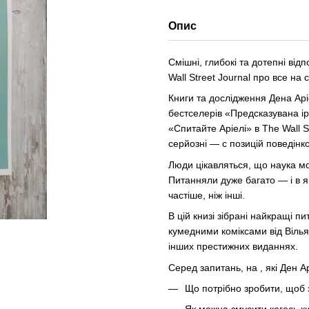
Опис
Смішні, глибокі та дотепні від
Wall Street Journal про все на 
Книги та дослідження Дена Аріе
бестселерів «Предсказувана ір
«Спитайте Аріелі» в The Wall S
серйозні — с позицій поведінко
Люди цікавляться, що наука мо
Питанняли дуже багато — і в я
частіше, ніж інші.
В цій книзі зібрані найкращі пи
кумедними коміксами від Вілья
інших престижних виданнях.
Серед запитань, на , які Ден Арі
Що потрібно зробити, щоб 