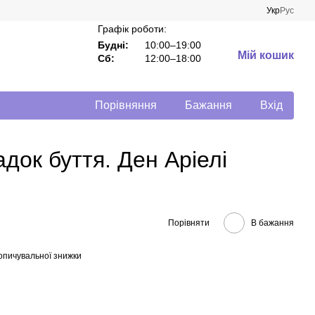
Укр
Рус
Графік роботи:
Будні:
10:00–19:00
Мій кошик
Сб:
12:00–18:00
Порівняння
Бажання
Вхід
док буття. Ден Аріелі
Порівняти
В бажання
опичувальної знижки