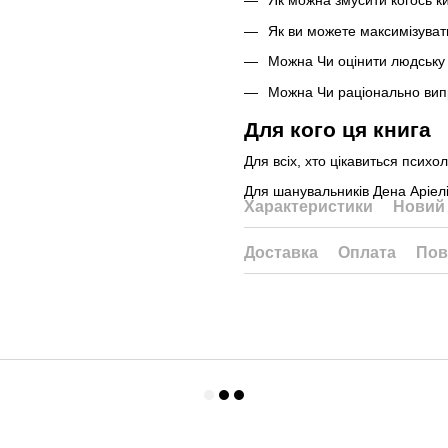
Як можна змусити когось к
Як ви можете максимізуват
Можна Чи оцінити людську
Можна Чи раціонально випр
Для кого ця книга
Для всіх, хто цікавиться психо
Для шанувальників Дена Аріелі
Характеристики
Новий 
Доставка
Оплата
Пов