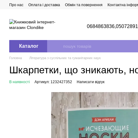
Перейти до основного контенту
Про нас
Оплата і доставка
Обмін та повернення
Контактна інфор
0684863836,
0507289
Каталог
Головна
Література з суспільних та гуманітарних наук
Шкарпетки, що зникають, нов
В наявності
Артикул: 1232427352
Написати відгук