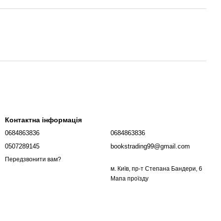
Контактна інформація
0684863836
0684863836
0507289145
bookstrading99@gmail.com
Передзвонити вам?
м. Київ, пр-т Степана Бандери, 6
Мапа проїзду