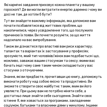
Які кармічні завдання приховує кожна планета у вашому
гороскопі? Де ви могли витратити енергію даремно і чому ви
досі не там, де хотіли б бути?
Тут ви знайдете важливу інформацію, яка допоможе вам
почати позбавлятися від життєвих проблем, що
накопичилися, через усвідомлення того, що послужило
причиною їх появи. Ви почнете розуміти, за що життя
надсилало на вас випробування.
Також ви дізнаєтеся про властиві вам риси характеру;
талантах та варіантах їх застосування у професіях;
зрозумієте, який тип чоловіків/жінок вам подобається і що,
можливо, заважає вашим стосункам та сексу; якими вас
бачать інші і чому саме таким чином складаються у вас
стосунки з оточуючими.
Знання, які ви придбаєте, прочитавши цю книгу, допоможуть
виконати роботу над собою якісно та продуктивно. Ви
зможете створити своє майбутнє таким, яким ви його
уявляєте. При цьому вам не потрібно міняти себе, а
достатньо лише знайти себе сьогодення. Знайти своє
істинне Я, яке ховається за програмами, закладеними
соціумом, батьками та власними діями у минулому. Іншими