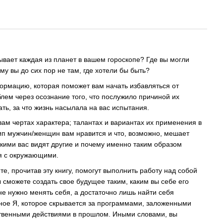
ывает каждая из планет в вашем гороскопе? Где вы могли
му вы до сих пор не там, где хотели бы быть?
ормацию, которая поможет вам начать избавляться от
ем через осознание того, что послужило причиной их
ть, за что жизнь насылала на вас испытания.
вам чертах характера; талантах и вариантах их применения в
ип мужчин/женщин вам нравится и что, возможно, мешает
кими вас видят другие и почему именно таким образом
я с окружающими.
е, прочитав эту книгу, помогут выполнить работу над собой
ы сможете создать свое будущее таким, каким вы себе его
не нужно менять себя, а достаточно лишь найти себя
ное Я, которое скрывается за программами, заложенными
твенными действиями в прошлом. Иными словами, вы