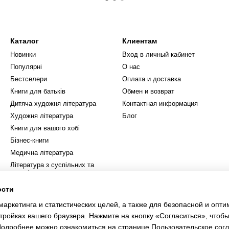
Каталог
Клиентам
Новинки
Вход в личный кабинет
Популярні
О нас
Бестселери
Оплата и доставка
Книги для батьків
Обмен и возврат
Дитяча художня література
Контактная информация
Художня література
Блог
Книги для вашого хобі
Бізнес-книги
Медична література
Література з суспільних та
гуманітарних наук
Книги з природничих і
ости
технічних наук
маркетинга и статистических целей, а также для безопасной и опт
Езотеричні товари
тройках вашего браузера. Нажмите на кнопку «Согласиться», чтобы
 Подробнее можно ознакомиться на странице
Пользовательское сог