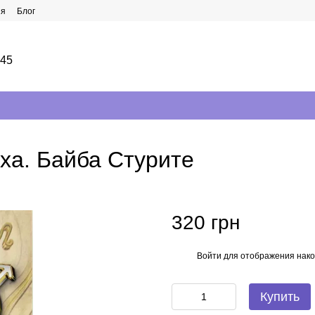
ия
Блог
145
еха. Байба Стурите
320 грн
Войти
для отображения нако
%
Купить