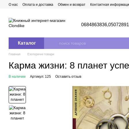
Перейти к основному контенту
О нас
Оплата и доставка
Обмен и возврат
Контактная информац
0684863836,
0507289
Каталог
Главная
Езотеричні товари
Карма жизни: 8 планет усп
В наличии
Артикул: 125
Оставить отзыв