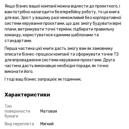
Якщо бізнес вашої компанії можна віднести до проектного, і
вам потрібно налагодити безперебійну роботу, то ця книга
для вас. Зріст у вашому разі неможливий без корпоративної
системи керування проєктами, що дає змогу будувати вірні
плани, витримувати точні терміни, підбирати правильну
команду, користуватися єдиними шаблонами та
стандартами.
Перша частина цієї книги дасть змогу вам як замовнику
описати бізнес-процеси компанії та сформувати точне ТЗ
для впровадження системи керування проєктами. Друга
частина дасть виконавцю необхідні поради, як точно
виконати його.
І тоді ваш бізнес запрацює як годинник.
Характеристики
Тип
поверхности
Матовая
бумаги
Вид переплета
Мягкий