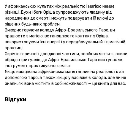
У африканських культах між реальністю і магією немає
різниці. Духи і боги Оріша супроводжують людину від
народження до смерті, можуть подарувати їй ключі до
рішення будь-яких проблем.
Використовуючи колоду Афро-Бразильського Таро, ви
працюєте з магією, встановлюєте контакт з Оріша,
використовуючи їхні енергії і у передбачувальній, і в магічній
практиці.
Окрім історичної і довідкової частини, посібник містить описи
обрядів і ритуалів, де Афро-Бразильське Таро виступає як
інструмент практикуючого мага.
Якщо вам цікава африканська магія і вплив на реальність за
допомогою таро, а також, якщо у вас вже є колода, але ви не
знали, які вона містить в собі можливості — ця книга для вас.
Відгуки