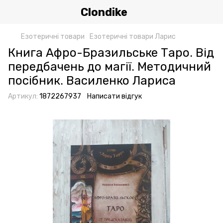
Clondike
Езотеричні товари
Езотеричні товари Ларис
Книга Афро-Бразильське Таро. Від
передбачень до магії. Методичний
посібник. Василенко Лариса
Артикул:
1872267937
Написати відгук