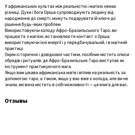
У африканських культах між реальністю і магією немає
різниці. Духи і боги Оріша супроводжують людину від
народження до смерті, можуть подарувати їй ключі до
рішення будь-яких проблем.
Використовуючи колоду Афро-Бразильського Таро, ви
працюєте з магією, встановлюєте контакт з Оріша,
використовуючи їхні енергії і у передбачувальній, і в магічній
практиці.
Окрім історичної і довідкової частини, посібник містить описи
обрядів і ритуалів, де Афро-Бразильське Таро виступає як
інструмент практикуючого мага.
Якщо вам цікава африканська магія і вплив на реальність за
допомогою таро, а також, якщо у вас вже є колода, але ви не
знали, які вона містить в собі можливості — ця книга для вас.
Отзывы