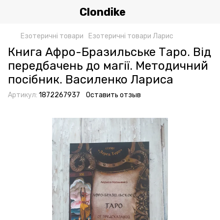
Clondike
Езотеричні товари
Езотеричні товари Ларис
Книга Афро-Бразильське Таро. Від
передбачень до магії. Методичний
посібник. Василенко Лариса
Артикул:
1872267937
Оставить отзыв