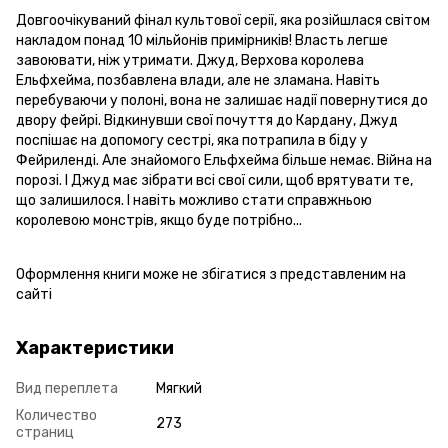
Довгоочікуваний фінал культової серії, яка розійшлася світом
накладом понад 10 мільйонів примірників! Власть легше
завоювати, ніж утримати. Джуд, Верхова королева
Ельфхейма, позбавлена влади, але не зламана. Навіть
перебуваючи у полоні, вона не залишає надії повернутися до
двору фейрі. Відкинувши свої почуття до Кардану, Джуд
поспішає на допомогу сестрі, яка потрапила в біду у
Фейриленді. Але знайомого Ельфхейма більше немає. Війна на
порозі. І Джуд має зібрати всі свої сили, щоб врятувати те,
що залишилося. І навіть можливо стати справжньою
королевою монстрів, якщо буде потрібно...
Оформлення книги може не збігатися з представленим на
сайті
Характеристики
Вид переплета
Мягкий
Количество
273
страниц