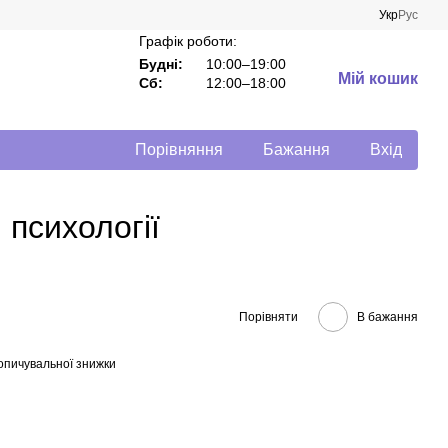
Укр
Рус
Графік роботи:
Будні:
10:00–19:00
Мій кошик
Сб:
12:00–18:00
Порівняння
Бажання
Вхід
 психології
Порівняти
В бажання
опичувальної знижки