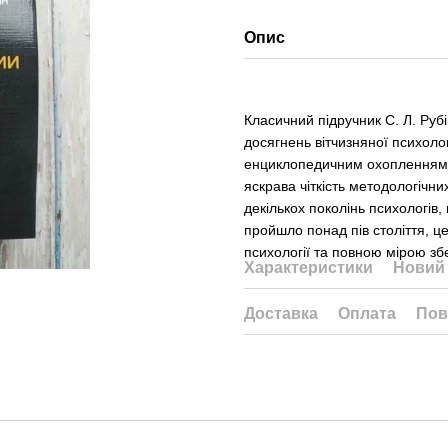
Опис
Класичний підручник С. Л. Руб
досягнень вітчизняної психоло
енциклопедичним охопленням і
яскрава чіткість методологічн
декількох поколінь психологів,
пройшло понад пів століття, ц
психології та повною мірою збе
Характеристики
Новий 
Доставка
Оплата
Пов