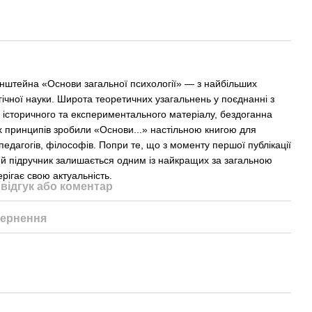
інштейна «Основи загальної психології» — з найбільших
гічної науки. Широта теоретичних узагальнень у поєднанні з
сторичного та експериментального матеріалу, бездоганна
их принципів зробили «Основи...» настільною книгою для
 педагогів, філософів. Попри те, що з моменту першої публікації
ей підручник залишається одним із найкращих за загальною
рігає свою актуальність.
відгук або коментар
ернення