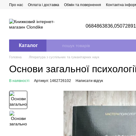
Перейти до основного контенту
Про нас
Оплата і доставка
Обмін та повернення
Контактна інфор
0684863836,
0507289
Каталог
Головна
Література з суспільних та гуманітарних наук
Основи загальної психологі
В наявності
Артикул: 1462726102
Написати відгук