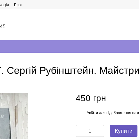
мація
Блог
145
ї. Сергій Рубінштейн. Майстри
450 грн
Увійти
для відображення нак
%
Купити