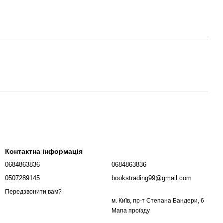
Контактна інформація
0684863836
0684863836
0507289145
bookstrading99@gmail.com
Передзвонити вам?
м. Київ, пр-т Степана Бандери, 6
Мапа проїзду