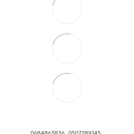
0684863836
0507289145