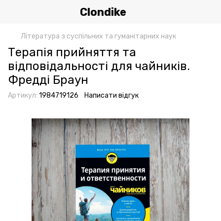
Clondike
Література з суспільних та гуманітарних наук
Терапія прийняття та
відповідальності для чайників.
Фредді Браун
Артикул:
1984719126
Написати відгук