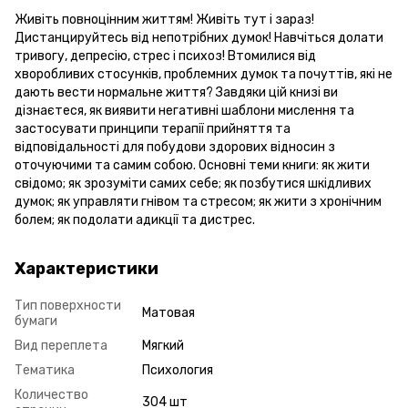
Живіть повноцінним життям! Живіть тут і зараз!
Дистанцируйтесь від непотрібних думок! Навчіться долати
тривогу, депресію, стрес і психоз! Втомилися від
хворобливих стосунків, проблемних думок та почуттів, які не
дають вести нормальне життя? Завдяки цій книзі ви
дізнаєтеся, як виявити негативні шаблони мислення та
застосувати принципи терапії прийняття та
відповідальності для побудови здорових відносин з
оточуючими та самим собою. Основні теми книги: як жити
свідомо; як зрозуміти самих себе; як позбутися шкідливих
думок; як управляти гнівом та стресом; як жити з хронічним
болем; як подолати адикції та дистрес.
Характеристики
Тип поверхности
Матовая
бумаги
Вид переплета
Мягкий
Тематика
Психология
Количество
304 шт