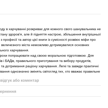
ходу в харчуванні розкриває для кожного свого шанувальника не
стану здоров'я, але й підняття настрою, збільшення внутрішньої
г з професії та автор цієї книги із сумісності розвіює міфи про
я величезного міста неможливо дотримуватися основних
льного харчування.
 трохи попрацювати над своєю моральною підготовкою. Для
нів і БАДів, правильного приготування та вибору продуктів,
 та дотримання раціону харчування. Легкі та завжди практичні
вання однозначно змінять світогляд тих, хто вважає правильне
відгук або коментар
ернення