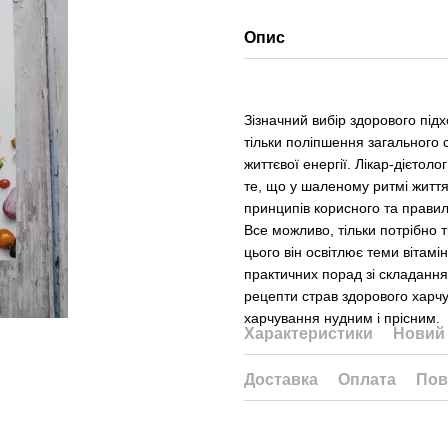
Опис
Зізначний вибір здорового під
тільки поліпшення загального 
життєвої енергії. Лікар-дієтоло
те, що у шаленому ритмі житт
принципів корисного та прави
Все можливо, тільки потрібно
цього він освітлює теми вітамі
практичних порад зі складання
рецепти страв здорового харчу
харчування нудним і прісним.
Характеристики
Новий 
Доставка
Оплата
Пов