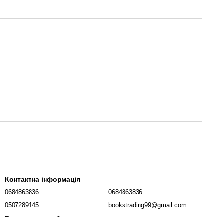
Контактна інформація
0684863836
0684863836
0507289145
bookstrading99@gmail.com