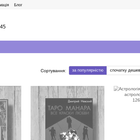
мація
Блог
145
за популярністю
спочатку деше
Сортування: