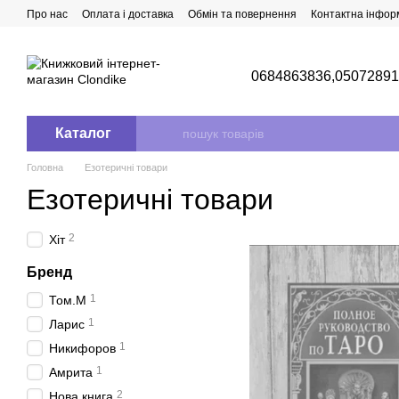
Перейти до основного контенту
Про нас
Оплата і доставка
Обмін та повернення
Контактна інфор
0684863836,
0507289
Каталог
Головна
Езотеричні товари
Езотеричні товари
2
Хіт
Бренд
1
Том.М
1
Ларис
1
Никифоров
1
Амрита
2
Нова книга