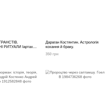
РАНСТІВ.
Дараган Костянтин. Астрологія
НІ РИТУАЛИ ІартахИ
кохання й браку.
РНОГО СОНЦЯ
350 грн