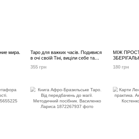
ние мира.
Таро для важких часів. Подивися
МІЖ ПРОСТ
в очі своїй Тіні, виціли себе та
ЗБЕРІГАЛЬ
зміни світ. Шахін Міро, Тереза Рід
ХРАМА ЧО
355 грн
180 грн