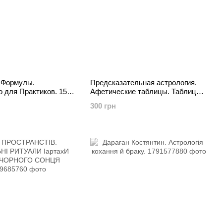
 Формулы.
Предсказательная астрология.
 для Практиков. 153
Афетические таблицы. Таблицы
 формулы на все
планетарных узлов. Филлипова
300 грн
ни. Юрий Исламов
Людмила