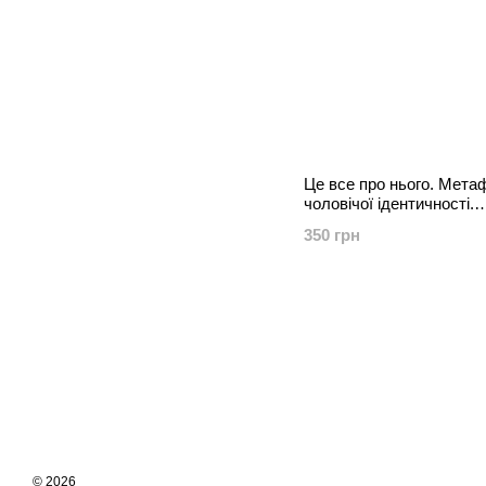
Це все про нього. Мета
чоловічої ідентичності.
Метафоричні карти
350 грн
© 2026