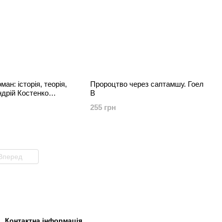
ан: історія, теорія,
Пророцтво через саптамшу. Гоел
ндрій Костенко
В
тенко
255 грн
Вперед
Контактна інформація