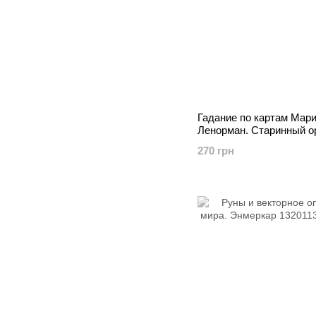
Гадание по картам Мар
Ленорман. Старинный о
современной жизни. Ист
270 грн
теория... Маркус Кац