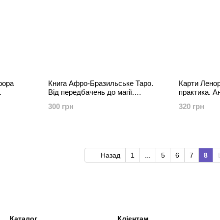
фора
Книга Афро-Бразильське Таро.
Карти Ленорм
Від передбачень до магії.
практика. А
Методичний посібник. Василенко
Андрей Кос
300 грн
320 грн
Лариса
Назад
1
...
5
6
7
8
Каталог
Клієнтам