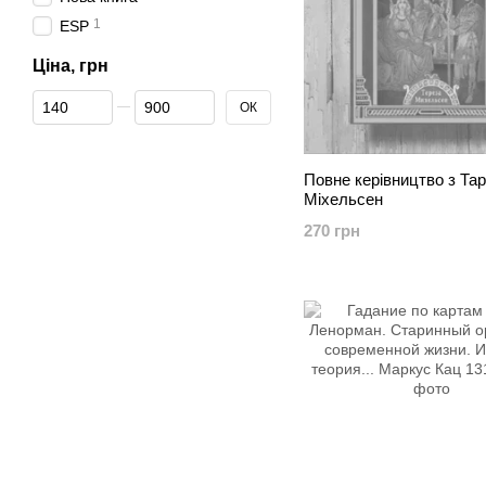
1
ESP
Ціна, грн
Від Ціна, грн
До Ціна, грн
ОК
Повне керівництво з Тар
Міхельсен
270 грн