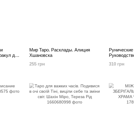
ии
Мир Таро. Расклады. Алиция
Рунические
ракул для
Хшановска
Руководство
ория,
рунические
255 грн
310 грн
случаи жиз